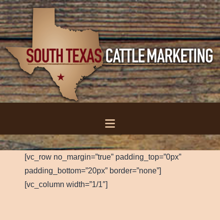
Navigation
[vc_row no_margin=”true” padding_top=”0px”
padding_bottom=”20px” border=”none”]
[vc_column width=”1/1″]