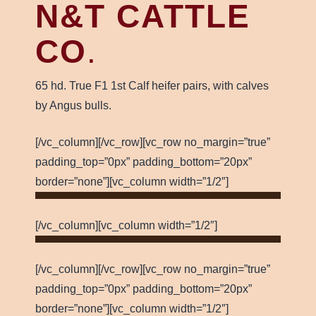
N&T CATTLE
CO
.
65 hd. True F1 1st Calf heifer pairs, with calves
by Angus bulls.
[/vc_column][/vc_row][vc_row no_margin=”true”
padding_top=”0px” padding_bottom=”20px”
border=”none”][vc_column width=”1/2″]
[/vc_column][vc_column width=”1/2″]
[/vc_column][/vc_row][vc_row no_margin=”true”
padding_top=”0px” padding_bottom=”20px”
border=”none”][vc_column width=”1/2″]